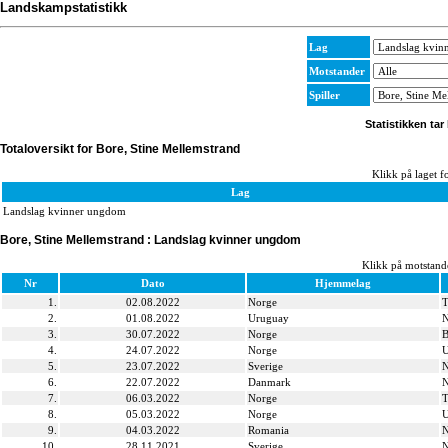
Landskampstatistikk
Lag
Motstander
Spiller
Statistikken tar
Totaloversikt for Bore, Stine Mellemstrand
Klikk på laget fo
Lag
Landslag kvinner ungdom
Bore, Stine Mellemstrand : Landslag kvinner ungdom
Klikk på motstande
Nr
Dato
Hjemmelag
1.
02.08.2022
Norge
T
2.
01.08.2022
Uruguay
N
3.
30.07.2022
Norge
B
4.
24.07.2022
Norge
U
5.
23.07.2022
Sverige
N
6.
22.07.2022
Danmark
N
7.
06.03.2022
Norge
T
8.
05.03.2022
Norge
U
9.
04.03.2022
Romania
N
10.
28.11.2021
Sverige
N