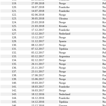
119.
27.09.2018
Norge
Po
120.
16.07.2018
Frankrike
No
121.
14.07.2018
Frankrike
No
122.
02.06.2018
Norge
Sve
123.
30.05.2018
Ukraina
No
124.
25.03.2018
Norge
Kro
125.
21.03.2018
Kroatia
No
126.
17.12.2017
Frankrike
No
127.
15.12.2017
Nederland
No
128.
13.12.2017
Norge
Ru
129.
11.12.2017
Spania
No
130.
08.12.2017
Norge
Sve
131.
07.12.2017
Tsjekkia
No
132.
05.12.2017
Norge
Po
133.
03.12.2017
Argentina
No
134.
02.12.2017
Norge
Un
135.
26.11.2017
Norge
Ru
136.
25.11.2017
Norge
Un
137.
23.11.2017
Norge
Sø
138.
17.06.2017
Norge
Fra
139.
15.06.2017
Norge
Fra
140.
19.03.2017
Norge
Da
141.
18.03.2017
Frankrike
No
142.
16.03.2017
Norge
Ru
143.
18.12.2016
Nederland
No
144.
16.12.2016
Frankrike
No
145.
14.12.2016
Tsjekkia
No
146.
13.12.2016
Ungarn
No