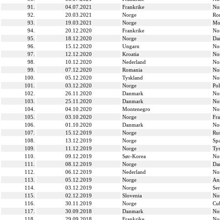
91.
04.07.2021
Frankrike
No
92.
20.03.2021
Norge
Ro
93.
19.03.2021
Norge
Mo
94.
20.12.2020
Frankrike
No
95.
18.12.2020
Norge
Da
96.
15.12.2020
Ungarn
No
97.
12.12.2020
Kroatia
No
98.
10.12.2020
Nederland
No
99.
07.12.2020
Romania
No
100.
05.12.2020
Tyskland
No
101.
03.12.2020
Norge
Po
102.
26.11.2020
Danmark
No
103.
25.11.2020
Danmark
No
104.
04.10.2020
Montenegro
No
105.
03.10.2020
Norge
Fra
106.
01.10.2020
Danmark
No
107.
15.12.2019
Norge
Ru
108.
13.12.2019
Norge
Sp
109.
11.12.2019
Norge
Ty
110.
09.12.2019
Sør-Korea
No
111.
08.12.2019
Norge
Da
112.
06.12.2019
Nederland
No
113.
05.12.2019
Norge
An
114.
03.12.2019
Norge
Ser
115.
02.12.2019
Slovenia
No
116.
30.11.2019
Norge
Cu
117.
30.09.2018
Danmark
No
118.
29.09.2018
Frankrike
No