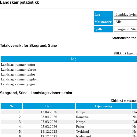
Landskampstatistikk
Lag
Motstander
Spiller
Statistikken tar
Totaloversikt for Skogrand, Stine
Klikk på laget fo
Lag
Landslag kvinner junior
Landslag kvinner rekrutt
Landslag kvinner senior
Landslag kvinner ungdom
Landslag kvinner yngre
Skogrand, Stine : Landslag kvinner senior
Klikk på motstande
Nr
Dato
Hjemmelag
1.
12.04.2026
Norge
Slo
2.
08.04.2026
Romania
No
3.
07.03.2026
Norge
Po
4.
05.03.2026
Polen
No
5.
14.12.2025
Tyskland
No
6.
12.12.2025
Nederland
No