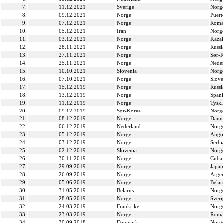
7.
11.12.2021
Sverige
Norg
8.
09.12.2021
Norge
Puert
9.
07.12.2021
Norge
Roma
10.
05.12.2021
Iran
Norg
11.
03.12.2021
Norge
Kaza
12.
28.11.2021
Norge
Russl
13.
27.11.2021
Norge
Sør-
14.
25.11.2021
Norge
Nede
15.
10.10.2021
Slovenia
Norg
16.
07.10.2021
Norge
Slove
17.
15.12.2019
Norge
Russl
18.
13.12.2019
Norge
Spani
19.
11.12.2019
Norge
Tysk
20.
09.12.2019
Sør-Korea
Norg
21.
08.12.2019
Norge
Danm
22.
06.12.2019
Nederland
Norg
23.
05.12.2019
Norge
Ango
24.
03.12.2019
Norge
Serbi
25.
02.12.2019
Slovenia
Norg
26.
30.11.2019
Norge
Cuba
27.
29.09.2019
Norge
Japan
28.
26.09.2019
Norge
Argen
29.
05.06.2019
Norge
Belar
30.
31.05.2019
Belarus
Norg
31.
28.05.2019
Norge
Sveri
32.
24.03.2019
Frankrike
Norg
33.
23.03.2019
Norge
Roma
34.
30.09.2018
Danmark
Norg