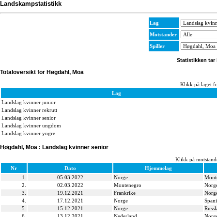
Landskampstatistikk
Lag
Motstander
Spiller
Statistikken tar
Totaloversikt for Høgdahl, Moa
Klikk på laget fo
Lag
Landslag kvinner junior
Landslag kvinner rekrutt
Landslag kvinner senior
Landslag kvinner ungdom
Landslag kvinner yngre
Høgdahl, Moa : Landslag kvinner senior
Klikk på motstande
Nr
Dato
Hjemmelag
1.
05.03.2022
Norge
Mont
2.
02.03.2022
Montenegro
Norg
3.
19.12.2021
Frankrike
Norg
4.
17.12.2021
Norge
Spani
5.
15.12.2021
Norge
Russl
6.
13.12.2021
Nederland
Norg