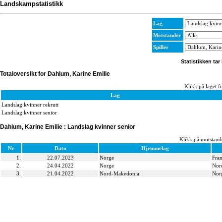
Landskampstatistikk
Lag
Motstander
Spiller
Statistikken tar
Totaloversikt for Dahlum, Karine Emilie
Klikk på laget fo
Lag
Landslag kvinner rekrutt
Landslag kvinner senior
Dahlum, Karine Emilie : Landslag kvinner senior
Klikk på motstande
Nr
Dato
Hjemmelag
1.
22.07.2023
Norge
Fran
2.
24.04.2022
Norge
Nor
3.
21.04.2022
Nord-Makedonia
Nor