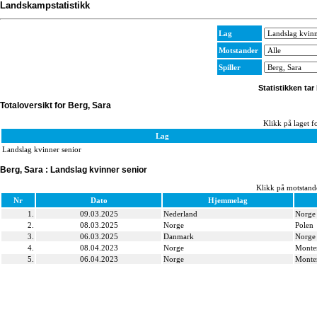
Landskampstatistikk
Lag
Motstander
Spiller
Statistikken tar
Totaloversikt for Berg, Sara
Klikk på laget fo
Lag
Landslag kvinner senior
Berg, Sara : Landslag kvinner senior
Klikk på motstande
Nr
Dato
Hjemmelag
1.
09.03.2025
Nederland
Norge
2.
08.03.2025
Norge
Polen
3.
06.03.2025
Danmark
Norge
4.
08.04.2023
Norge
Monte
5.
06.04.2023
Norge
Monte