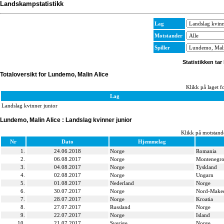
Landskampstatistikk
Lag
Motstander
Spiller
Statistikken tar
Totaloversikt for Lundemo, Malin Alice
Klikk på laget fo
Lag
Landslag kvinner junior
Lundemo, Malin Alice : Landslag kvinner junior
Klikk på motstande
Nr
Dato
Hjemmelag
1.
24.06.2018
Norge
Romania
2.
06.08.2017
Norge
Montenegr
3.
04.08.2017
Norge
Tyskland
4.
02.08.2017
Norge
Ungarn
5.
01.08.2017
Nederland
Norge
6.
30.07.2017
Norge
Nord-Make
7.
28.07.2017
Norge
Kroatia
8.
27.07.2017
Russland
Norge
9.
22.07.2017
Norge
Island
10.
21.07.2017
Sverige
Norge